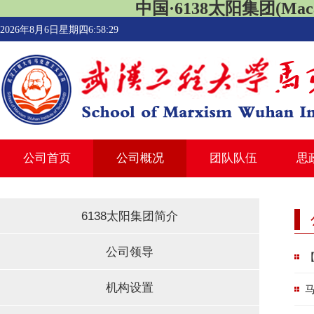
中国·6138太阳集团(Macau
2026年8月6日星期四6:58:29
公司首页
公司概况
团队队伍
思
​6138太阳集团简介
公司领导
机构设置
马