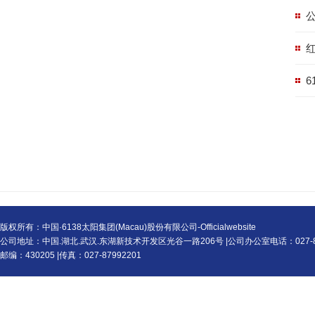
6
版权所有：中国·6138太阳集团(Macau)股份有限公司-Officialwebsite
公司地址：中国.湖北.武汉.东湖新技术开发区光谷一路206号 |公司办公室电话：027-87
邮编：430205 |传真：027-87992201