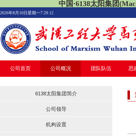
中国·6138太阳集团(Macau
2026年8月10日星期一7:29:12
公司首页
公司概况
团队队伍
思
​6138太阳集团简介
公司领导
机构设置