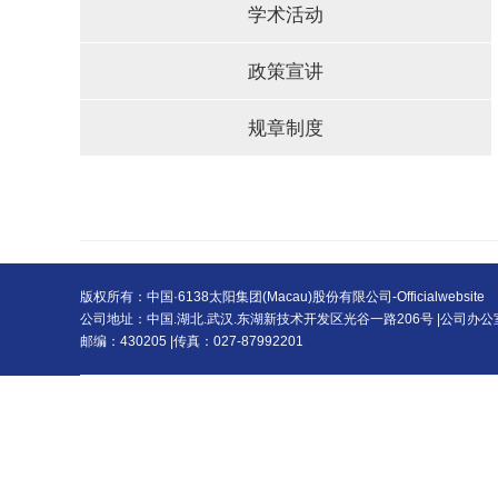
学术活动
政策宣讲
规章制度
版权所有：中国·6138太阳集团(Macau)股份有限公司-Officialwebsite
公司地址：中国.湖北.武汉.东湖新技术开发区光谷一路206号 |公司办公室电话
邮编：430205 |传真：027-87992201