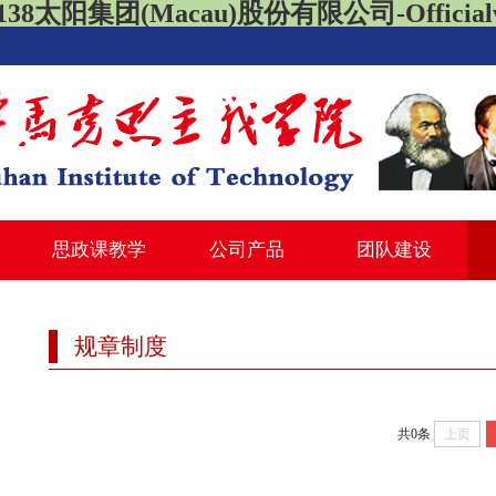
138太阳集团(Macau)股份有限公司-Officialwe
思政课教学
公司产品
团队建设
规章制度
共0条
上页