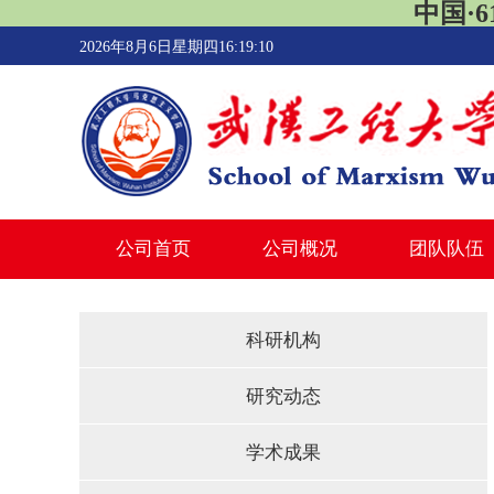
中国·6
2026年8月6日星期四16:19:10
公司首页
公司概况
团队队伍
科研机构
研究动态
学术成果