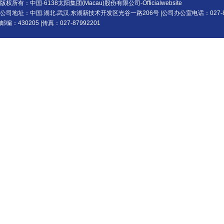
版权所有：中国·6138太阳集团(Macau)股份有限公司-Officialwebsite
公司地址：中国.湖北.武汉.东湖新技术开发区光谷一路206号 |公司办公室电话：027-87
邮编：430205 |传真：027-87992201