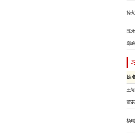
操
陈
邱
姓
王
董
杨