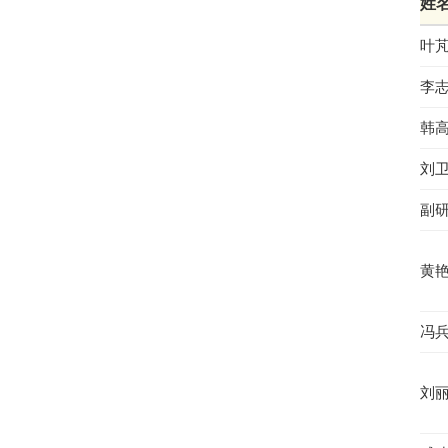
姓
叶
李
韩
刘
副
黄
冯
刘