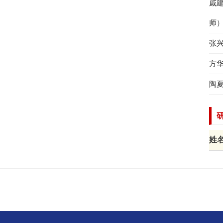
戚
师
张
方
陶
姓