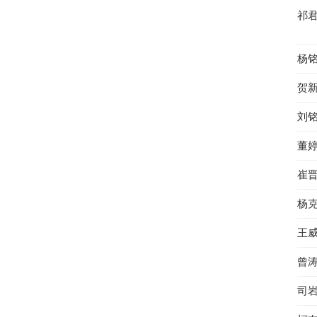
祁
杨
贺
刘
董
崔
杨
王
曾
司