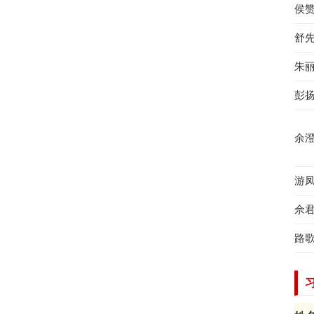
侯
舒
朱
​彭
余
游
佘
路