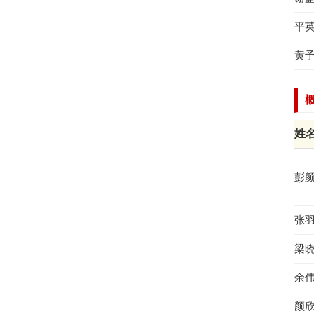
平
黄
姓
彭
张
梁
余
颜