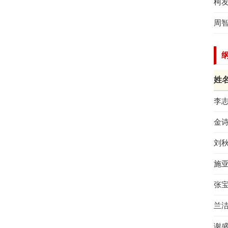
柯
周
姓
李
金
刘
施
张
兰
谢