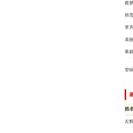
蔡
韩
李
袁
蒋
管
姓
左