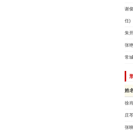
谢
任)
朱
张
常
姓
徐
庄
张