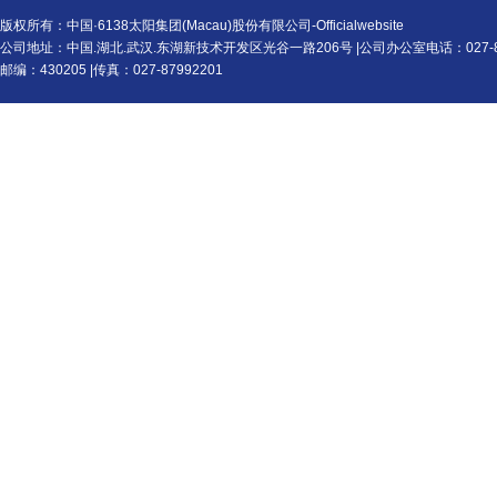
版权所有：中国·6138太阳集团(Macau)股份有限公司-Officialwebsite
公司地址：中国.湖北.武汉.东湖新技术开发区光谷一路206号 |公司办公室电话：027-87
邮编：430205 |传真：027-87992201