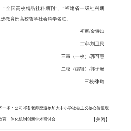
、“全国高校精品社科期刊”、“福建省一级社科期
目入选教育部高校哲学社会科学名栏。
初审/金诗灿
二审/刘卫民
三审（一校）/郭可慧
二校（编辑）/郭子畅
三校/张璐
下一条：
公司祁君老师应邀参加大中小学社会主义核心价值观
教育一体化机制创新学术研讨会
【
关闭
】