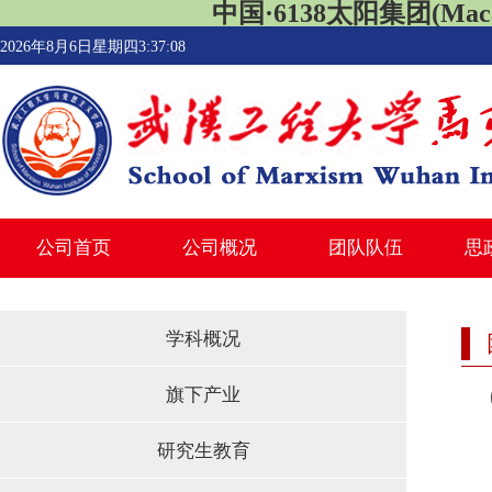
中国·6138太阳集团(Macau
2026年8月6日星期四3:37:09
公司首页
公司概况
团队队伍
思
学科概况
旗下产业
研究生教育